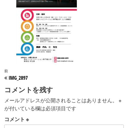
投
前
前
IMG_2897
稿
の
投
コメントを残す
ナ
稿
ビ
メールアドレスが公開されることはありません。
※
ゲ
が付いている欄は必須項目です
ー
コメント
※