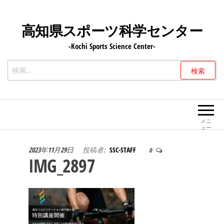
コ
ン
高知県スポーツ科学センター
テ
-Kochi Sports Science Center-
ン
ツ
検
へ
索:
ス
キ
ッ
メニ
ュー
プ
2023年11月29日
投稿者:
SSC-STAFF
0
IMG_2897