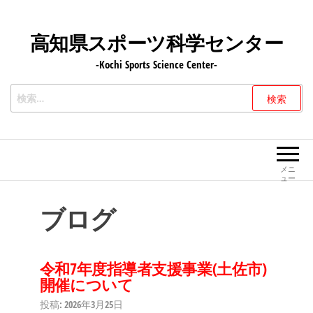
コ
ン
高知県スポーツ科学センター
テ
-Kochi Sports Science Center-
ン
ツ
検
へ
索:
ス
キ
ッ
メニ
ュー
プ
ブログ
令和7年度指導者支援事業(土佐市)
開催について
投稿: 2026年3月25日