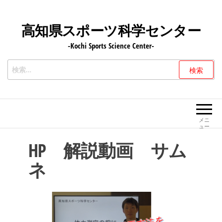
コ
ン
高知県スポーツ科学センター
テ
-Kochi Sports Science Center-
ン
ツ
検
へ
索:
ス
キ
ッ
メニ
ュー
プ
HP 解説動画 サム
ネ