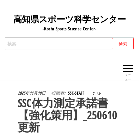
コ
ン
高知県スポーツ科学センター
テ
-Kochi Sports Science Center-
ン
ツ
検
へ
索:
ス
キ
ッ
メニ
ュー
プ
2025年11月19日
投稿者:
SSC-STAFF
0
SSC体力測定承諾書
【強化策用】_250610
更新