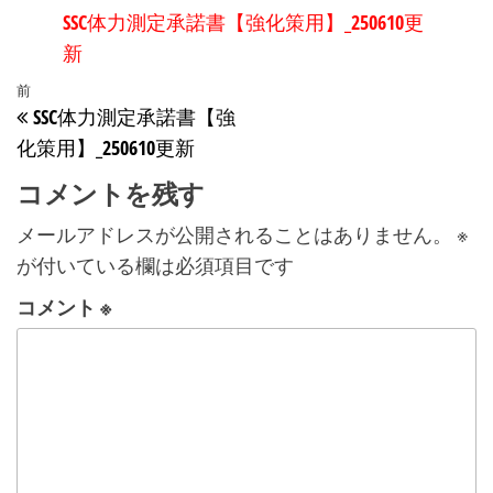
SSC体力測定承諾書【強化策用】_250610更
新
投
前
前
SSC体力測定承諾書【強
稿
の
化策用】_250610更新
投
ナ
稿
コメントを残す
ビ
ゲ
メールアドレスが公開されることはありません。
※
が付いている欄は必須項目です
ー
シ
コメント
※
ョ
ン