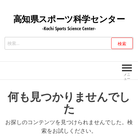
コ
ン
高知県スポーツ科学センター
テ
-Kochi Sports Science Center-
ン
ツ
検
へ
索:
ス
キ
ッ
メニ
ュー
プ
何も見つかりませんでし
た
お探しのコンテンツを見つけられませんでした。検
索をお試しください。