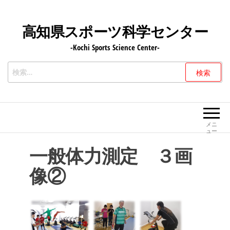
コ
ン
高知県スポーツ科学センター
テ
-Kochi Sports Science Center-
ン
ツ
検
へ
索:
ス
キ
ッ
メニ
ュー
プ
一般体力測定 ３画
像②